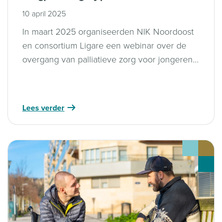
10 april 2025
In maart 2025 organiseerden NIK Noordoost
en consortium Ligare een webinar over de
overgang van palliatieve zorg voor jongeren
naar volwassenenzorg. Ervaringsdeskundigen
en professionals deelden inzichten over
proactieve zorgplanning; het webinar is nu
Lees verder
terug te kijken voor waardevolle informatie. ​