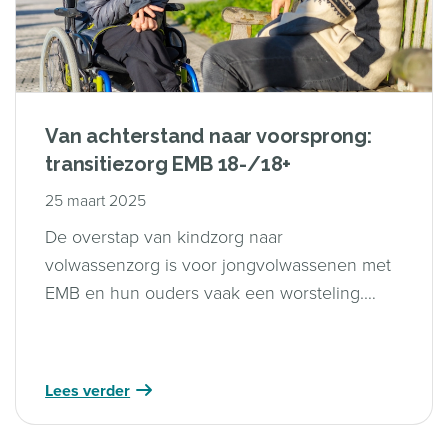
Van achterstand naar voorsprong:
transitiezorg EMB 18-/18+
25 maart 2025
De overstap van kindzorg naar
volwassenzorg is voor jongvolwassenen met
EMB en hun ouders vaak een worsteling.
Maar het kan ook anders. In dit rapport delen
we goede praktijken die laten zien hoe de
transitie beter, menselijker en soepeler kan
Lees verder
verlopen – met oog voor samenwerking,
beleid én de kracht van ouders.