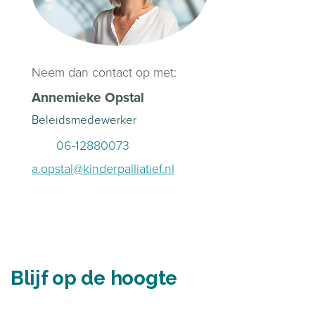
Neem dan contact op met:
Annemieke Opstal
Beleidsmedewerker
06-12880073
a.opstal@kinderpalliatief.nl
Blijf op de hoogte