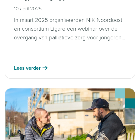
10 april 2025
In maart 2025 organiseerden NIK Noordoost
en consortium Ligare een webinar over de
overgang van palliatieve zorg voor jongeren
naar volwassenenzorg. Ervaringsdeskundigen
en professionals deelden inzichten over
proactieve zorgplanning; het webinar is nu
Lees verder
terug te kijken voor waardevolle informatie. ​