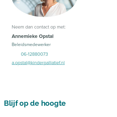
Neem dan contact op met:
Annemieke Opstal
Beleidsmedewerker
06-12880073
a.opstal@kinderpalliatief.nl
Blijf op de hoogte