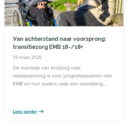
Van achterstand naar voorsprong:
transitiezorg EMB 18-/18+
25 maart 2025
De overstap van kindzorg naar
volwassenzorg is voor jongvolwassenen met
EMB en hun ouders vaak een worsteling.
Maar het kan ook anders. In dit rapport delen
we goede praktijken die laten zien hoe de
transitie beter, menselijker en soepeler kan
Lees verder
verlopen – met oog voor samenwerking,
beleid én de kracht van ouders.