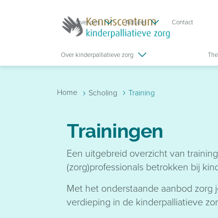
Skip to main content
Over ons
Actueel
Contact
Over kinderpalliatieve zorg
The
›
›
Home
Scholing
Training
Trainingen
Een uitgebreid overzicht van trainin
(zorg)professionals betrokken bij kin
Met het onderstaande aanbod zorg 
verdieping in de kinderpalliatieve zo