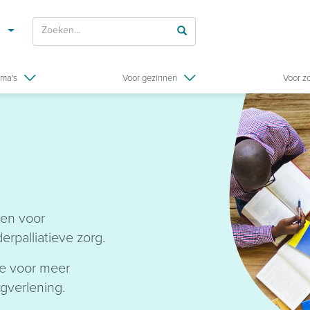
ma's
Voor gezinnen
Voor z
gen voor
derpalliatieve zorg.
je voor meer
rgverlening.