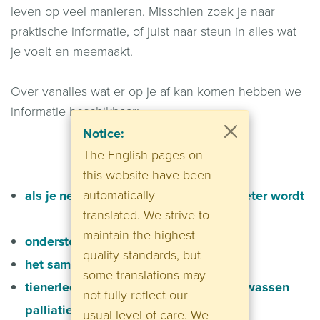
leven op veel manieren. Misschien zoek je naar
praktische informatie, of juist naar steun in alles wat
je voelt en meemaakt.
Over vanalles wat er op je af kan komen hebben we
informatie beschikbaar:
Notice:
The English pages on
this website have been
automatically
als je net weet dat je kind niet meer beter wordt
translated. We strive to
maintain the highest
ondersteuning voor broers en zussen
quality standards, but
het samen leven met intensieve zorg
some translations may
tienerleeftijd en de overgang naar volwassen
not fully reflect our
palliatieve zorg
usual level of care. We