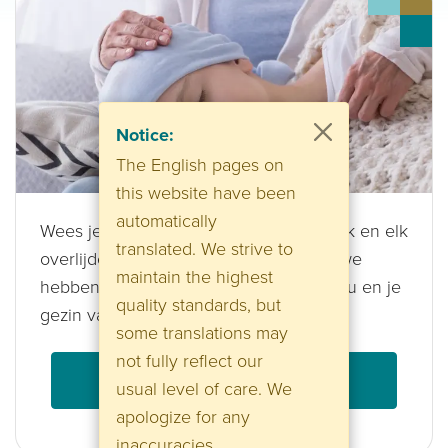
Notice:
The English pages on
this website have been
automatically
Wees je ervan bewust dat elk kind uniek en elk
translated. We strive to
overlijden anders is. De informatie die we
maintain the highest
hebben samengesteld is bedoeld om jou en je
quality standards, but
gezin van basiskennis te voorzien.
some translations may
not fully reflect our
Laatste levensfase
usual level of care. We
apologize for any
inaccuracies.