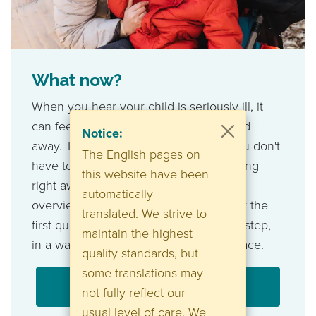
What now?
When you hear your child is seriously ill, it
can feel like the ground has just slipped
Notice:
away. There's a lot to deal with, and you don't
The English pages on
have to know or be able to do everything
this website have been
right away. On this page, you'll find an
automatically
overview, explanations, and support for the
translated. We strive to
first questions that often arise. Step by step,
maintain the highest
in a way that suits your situation and pace.
quality standards, but
some translations may
Support for families
not fully reflect our
usual level of care. We