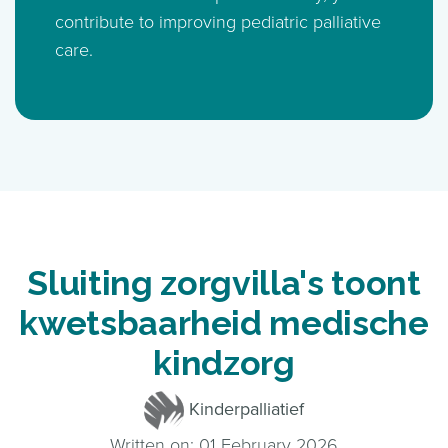
contribute to improving pediatric palliative
care.
Sluiting zorgvilla's toont
kwetsbaarheid medische
kindzorg
Kinderpalliatief
Written on: 01 February 2026