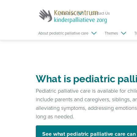
About us
Contact Us
About pediatric palliative care
Themes
T
What is pediatric pall
Pediatric palliative care is available for c
include parents and caregivers, siblings, an
alleviating symptoms, addressing emotions 
long as needed.
See what pediatric palliative care ca