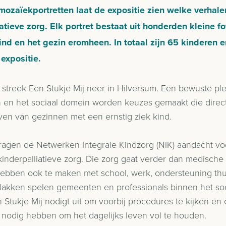
zaïekportretten laat de expositie zien welke verhale
atieve zorg. Elk portret bestaat uit honderden kleine fot
ind en het gezin eromheen. In totaal zijn 65 kinderen 
 expositie.
 streek Een Stukje Mij neer in Hilversum. Een bewuste plek
en het sociaal domein worden keuzes gemaakt die direc
even van gezinnen met een ernstig ziek kind.
vragen de Netwerken Integrale Kindzorg (NIK) aandacht v
kinderpalliatieve zorg. Die zorg gaat verder dan medisch
ebben ook te maken met school, werk, ondersteuning thui
 vlakken spelen gemeenten en professionals binnen het s
en Stukje Mij nodigt uit om voorbij procedures te kijken e
 nodig hebben om het dagelijks leven vol te houden.