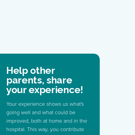
Help other
parents, share
your experience!
Your experience shows us what's
going well and what could be
improved, both at home and in the
hospital. This way, you contribute