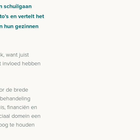
n schuilgaan
o’s en vertelt het
en hun gezinnen
, want juist
t invloed hebben
oor de brede
e behandeling
s, financiën en
ociaal domein een
n oog te houden