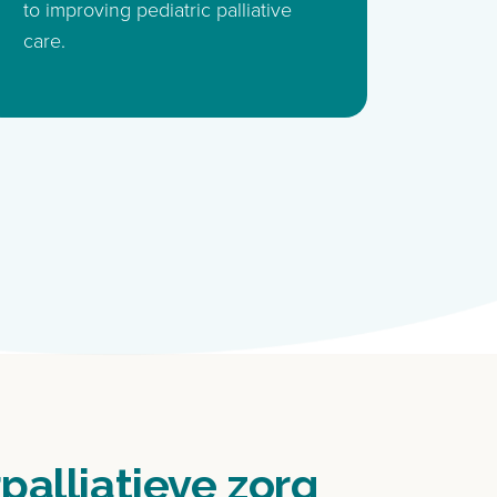
to improving pediatric palliative
care.
palliatieve zorg