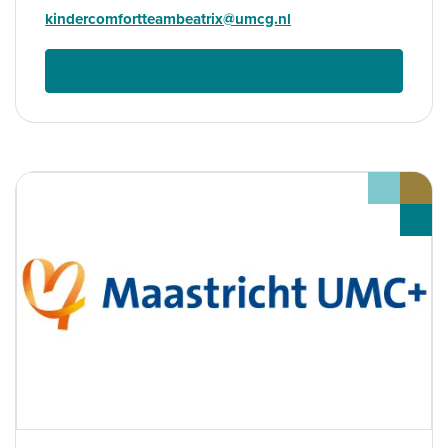
kindercomfortteambeatrix@umcg.nl