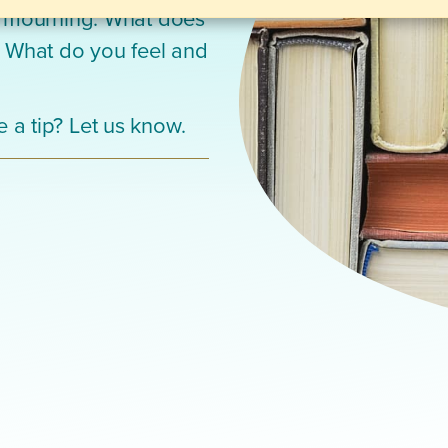
nd mourning. What does
? What do you feel and
 a tip? Let us know.