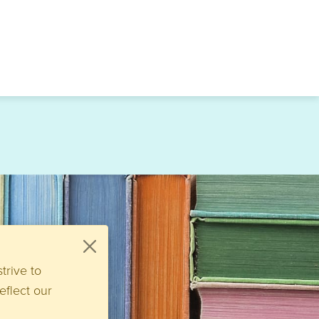
trive to
eflect our