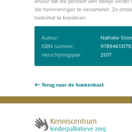
ervoor dat die persoon een beetje verder le
die herinneringen te verzamelen. Zo onts
toekomst te koesteren.
Auteur:
Nathalie Slos
ISBN nummer:
97894613179
Verschijningsjaar:
2017
Terug naar de boekenkast