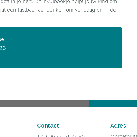
eft in je hart. Dit invulboekje helpt jouw kind om
taat een tastbaar aandenken om vandaag en in de
se
26
Contact
Adres
+31 (0)6 44 21 37 65
Mercatorla