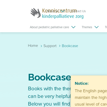
Skip to main content
About us
Contact Us
About pediatric palliative care
Themes
T
›
›
Home
Support
Bookcase
Bookcase
Notice:
Books with the theme of death, mo
The English pages
can be very helpful. At home, at sc
maintain the high
Below you will find an overview of
usual level of ca