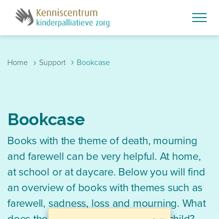
Skip to main content
›
›
Home
Support
Bookcase
Bookcase
Books with the theme of death, mourning
and farewell can be very helpful. At home,
at school or at daycare. Below you will find
an overview of books with themes such as
farewell, sadness, loss and mourning. What
does the loss mean to you or your child?