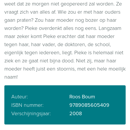
weet dat ze morgen niet geopereerd zal worden. Ze
vraagt zich van alles af. Wie zou er met haar ouders
gaan praten? Zou haar moeder nog bozer op haar
worden? Pieke overdenkt alles nog eens. Langzaam
maar zeker komt Pieke erachter dat haar moeder
tegen haar, haar vader, de doktoren, de school,
eigenlijk tegen iedereen, liegt. Pieke is helemaal niet
ziek en ze gaat niet bijna dood. Niet zij, maar haar
moeder heeft juist een stoornis, met een hele moeilijk
naam!
Auteur:
Roos Boum
ISBN nummer:
9789085605409
Verschijningsjaar:
2008