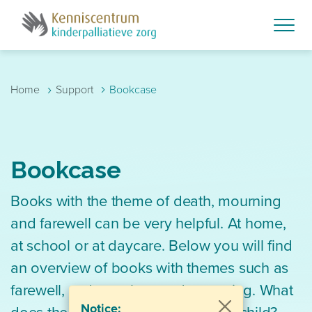
Skip to main content
›
›
Home
Support
Bookcase
Bookcase
Books with the theme of death, mourning
and farewell can be very helpful. At home,
at school or at daycare. Below you will find
an overview of books with themes such as
farewell, sadness, loss and mourning. What
Notice:
does the loss mean to you or your child?