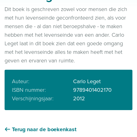
Dit boek is geschreven zowel voor mensen die zich
met hun levenseinde geconfronteerd zien, als voor
mensen die - al dan niet beroepshalve - te maken
hebben met het levenseinde van een ander. Carlo
Leget laat in dit boek zien dat een goede omgang
met het levenseinde alles te maken heeft met het
geven en ervaren van ruimte.
Auteur:
Carlo Leget
ISBN nummer:
9789401402170
Verschijningsjaar:
2012
Terug naar de boekenkast