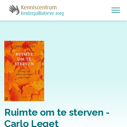
Skip to main content
Ruimte om te sterven -
Carlo Leget