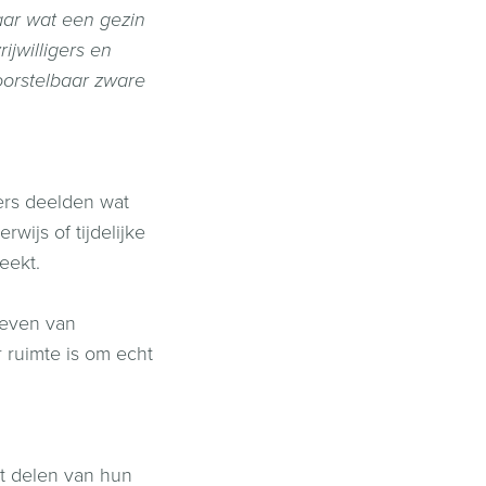
naar wat een gezin
ijwilligers en
oorstelbaar zware
ers deelden wat
ijs of tijdelijke
reekt.
leven van
 ruimte is om echt
t delen van hun