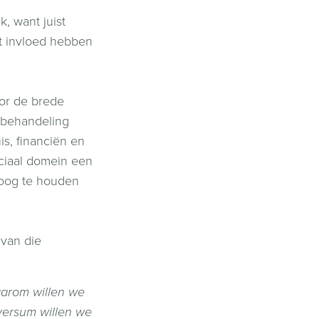
, want juist
t invloed hebben
oor de brede
e behandeling
s, financiën en
ociaal domein een
n oog te houden
van die
daarom willen we
lversum willen we