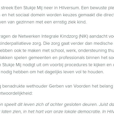
 streek Een Stukje Mij neer in Hilversum. Een bewuste plek
en het sociaal domein worden keuzes gemaakt die direc
even van gezinnen met een ernstig ziek kind.
vragen de Netwerken Integrale Kindzorg (NIK) aandacht v
kinderpalliatieve zorg. Die zorg gaat verder dan medisch
ebben ook te maken met school, werk, ondersteuning thui
 vlakken spelen gemeenten en professionals binnen het s
en Stukje Mij nodigt uit om voorbij procedures te kijken e
 nodig hebben om het dagelijks leven vol te houden.
g benadrukte wethouder Gerben van Voorden het belang 
twoordelijkheid:
n speelt dit leven zich af achter gesloten deuren. Juist 
 laten zien, in het hart van onze lokale democratie. In Hi