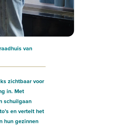
 raadhuis van
jks zichtbaar voor
ng in. Met
n schuilgaan
o’s en vertelt het
en hun gezinnen