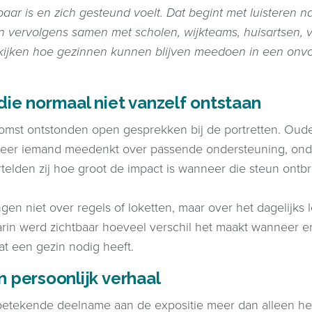
baar is en zich gesteund voelt. Dat begint met luisteren 
n vervolgens samen met scholen, wijkteams, huisartsen, vr
 kijken hoe gezinnen kunnen blijven meedoen in een onv
ie normaal niet vanzelf ontstaan
komst ontstonden open gesprekken bij de portretten. Oud
eer iemand meedenkt over passende ondersteuning, onderw
rtelden zij hoe groot de impact is wanneer die steun ontb
en niet over regels of loketten, maar over het dagelijks 
arin werd zichtbaar hoeveel verschil het maakt wanneer er
at een gezin nodig heeft.
 persoonlijk verhaal
betekende deelname aan de expositie meer dan alleen he