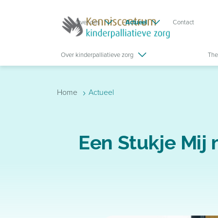
Skip to main content
Over ons
Actueel
Contact
Over kinderpalliatieve zorg
The
›
Home
Actueel
Een Stukje Mij 