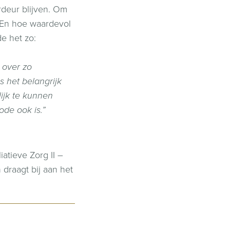
rdeur blijven. Om
. En hoe waardevol
de het zo:
 over zo
s het belangrijk
ijk te kunnen
ode ook is.”
atieve Zorg II –
draagt bij aan het